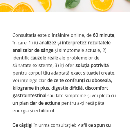
Consultația este o întâlnire online, de
60 minute
,
în care: 1) îți
analizez și interpretez rezultatele
analizelor de sânge
și simptomele actuale, 2)
identific
cauzele reale
ale problemelor de
sănătate existente, 3) îți ofer
soluția potrivită
pentru corpul tău adaptată exact situației create.
Vei înțelege clar
de ce te confrunți cu oboseală,
kilograme în plus, digestie dificilă, discomfort
gastrointestinal
sau late simptome și vei pleca cu
un plan clar de acțiune
pentru a-ți recăpăta
energia și echilibrul.
Ce câștigi
în urma consultației:
✓
afli
ce spun cu