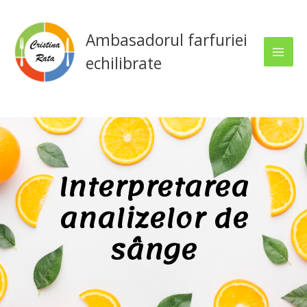
Skip
Main
to
Ambasadorul farfuriei
Men
content
echilibrate
Interpretarea
analizelor de
sânge